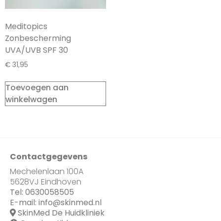
Meditopics
Zonbescherming
UVA/UVB SPF 30
€
31,95
Toevoegen aan
winkelwagen
Contactgegevens
Mechelenlaan 100A
5628VJ Eindhoven
Tel:
0630058505
E-mail:
info@skinmed.nl
SkinMed De Huidkliniek