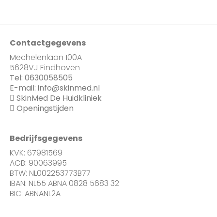
Contactgegevens
Mechelenlaan 100A
5628VJ Eindhoven
Tel:
0630058505
E-mail:
info@skinmed.nl
SkinMed De Huidkliniek
Openingstijden
Bedrijfsgegevens
KVK: 67981569
AGB: 90063995
BTW: NL002253773B77
IBAN: NL55 ABNA 0828 5683 32
BIC: ABNANL2A