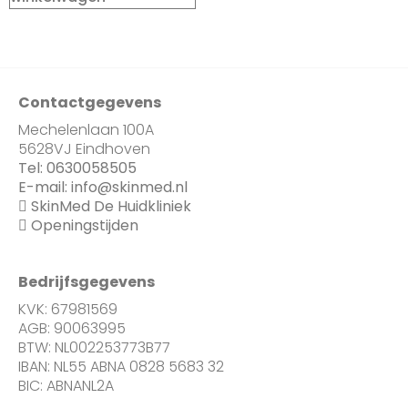
Contactgegevens
Mechelenlaan 100A
5628VJ Eindhoven
Tel:
0630058505
E-mail:
info@skinmed.nl
SkinMed De Huidkliniek
Openingstijden
Bedrijfsgegevens
KVK: 67981569
AGB: 90063995
BTW: NL002253773B77
IBAN: NL55 ABNA 0828 5683 32
BIC: ABNANL2A