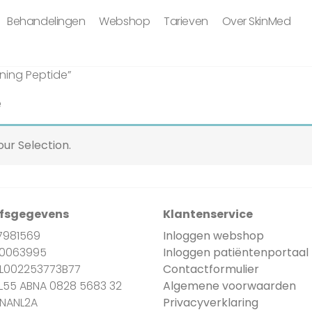
Behandelingen
Webshop
Tarieven
Over SkinMed
ning Peptide”
e
ur Selection.
jfsgegevens
Klantenservice
7981569
Inloggen webshop
90063995
Inloggen patiëntenportaal
NL002253773B77
Contactformulier
NL55 ABNA 0828 5683 32
Algemene voorwaarden
BNANL2A
Privacyverklaring