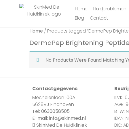
Home
Huidproblemen
Blog
Contact
Home
/ Products tagged “DermaPep Brighte
DermaPep Brightening Peptid
No Products Were Found Matching Yo
Contactgegevens
Bedri
Mechelenlaan 100A
KVK: 6
5628VJ Eindhoven
AGB: 
Tel:
0630058505
BTW: 
E-mail:
info@skinmed.nl
IBAN: 
SkinMed De Huidkliniek
BIC: A