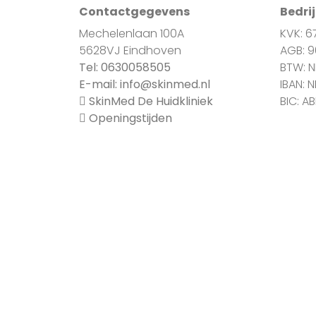
Contactgegevens
Bedri
Mechelenlaan 100A
KVK: 6
5628VJ Eindhoven
AGB: 
Tel:
0630058505
BTW: 
E-mail:
info@skinmed.nl
IBAN: 
SkinMed De Huidkliniek
BIC: A
Openingstijden