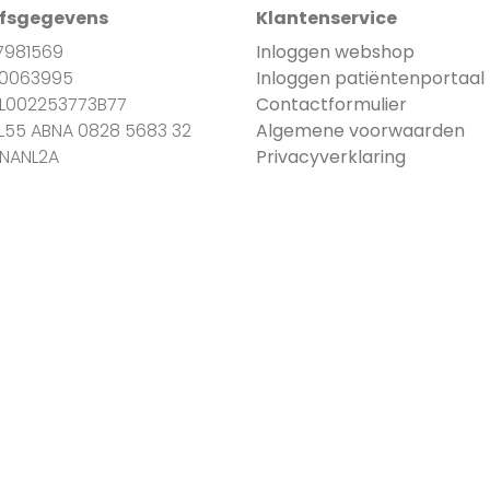
jfsgegevens
Klantenservice
7981569
Inloggen webshop
90063995
Inloggen patiëntenportaal
NL002253773B77
Contactformulier
NL55 ABNA 0828 5683 32
Algemene voorwaarden
BNANL2A
Privacyverklaring