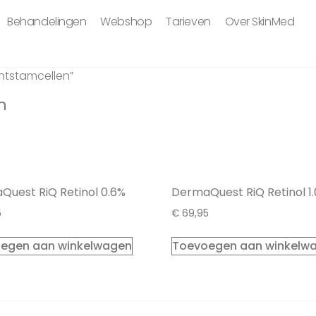
Behandelingen
Webshop
Tarieven
Over SkinMed
ntstamcellen”
n
uest RiQ Retinol 0.6%
DermaQuest RiQ Retinol 1
5
€
69,95
egen aan winkelwagen
Toevoegen aan winkelw