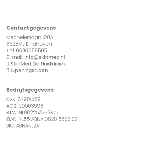
Contactgegevens
Mechelenlaan 100A
5628VJ Eindhoven
Tel:
0630058505
E-mail:
info@skinmed.nl
SkinMed De Huidkliniek
Openingstijden
Bedrijfsgegevens
KVK: 67981569
AGB: 90063995
BTW: NL002253773B77
IBAN: NL55 ABNA 0828 5683 32
BIC: ABNANL2A