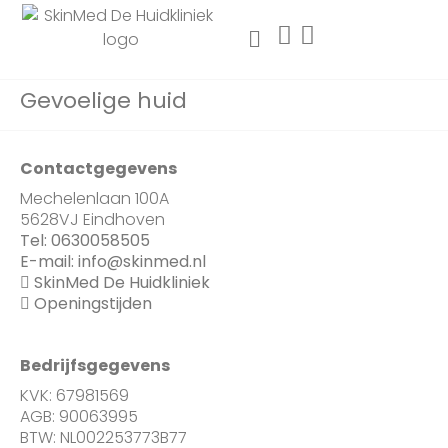
Gevoelige huid
Contactgegevens
Mechelenlaan 100A
5628VJ Eindhoven
Tel:
0630058505
E-mail:
info@skinmed.nl
SkinMed De Huidkliniek
Openingstijden
Bedrijfsgegevens
KVK: 67981569
AGB: 90063995
BTW: NL002253773B77