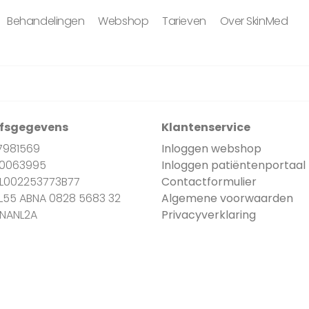
Behandelingen
Webshop
Tarieven
Over SkinMed
jfsgegevens
Klantenservice
7981569
Inloggen webshop
90063995
Inloggen patiëntenportaal
NL002253773B77
Contactformulier
NL55 ABNA 0828 5683 32
Algemene voorwaarden
BNANL2A
Privacyverklaring