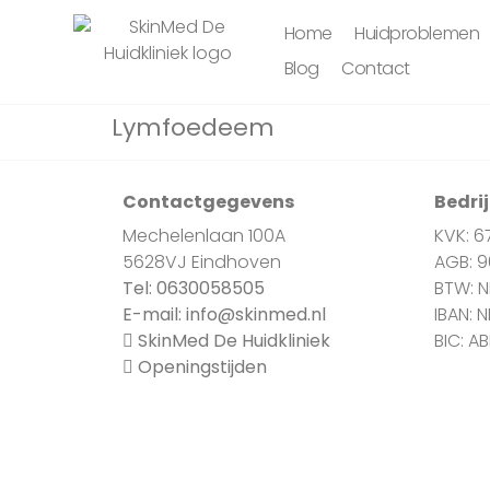
Home
Huidproblemen
Blog
Contact
Lymfoedeem
Contactgegevens
Bedri
Mechelenlaan 100A
KVK: 6
5628VJ Eindhoven
AGB: 
Tel:
0630058505
BTW: 
E-mail:
info@skinmed.nl
IBAN: 
SkinMed De Huidkliniek
BIC: A
Openingstijden