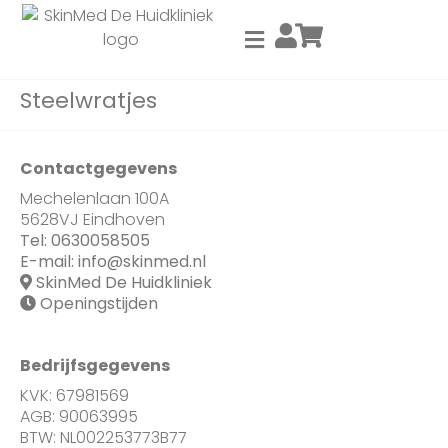
Steelwratjes
Contactgegevens
Mechelenlaan 100A
5628VJ Eindhoven
Tel:
0630058505
E-mail:
info@skinmed.nl
SkinMed De Huidkliniek
Openingstijden
Bedrijfsgegevens
KVK: 67981569
AGB: 90063995
BTW: NL002253773B77