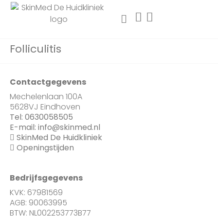
Folliculitis
Contactgegevens
Mechelenlaan 100A
5628VJ Eindhoven
Tel:
0630058505
E-mail:
info@skinmed.nl
SkinMed De Huidkliniek
Openingstijden
Bedrijfsgegevens
KVK: 67981569
AGB: 90063995
BTW: NL002253773B77