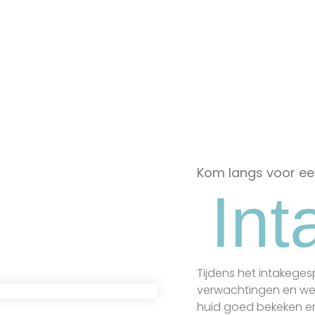
verwijdert en de poriën
erwijderen dode
grondig reinigt.
uidcellen en stimuleren
elvernieuwing, waardoor
e huid weer gaat stralen.
Kom langs voor een
Int
Tijdens het intakeges
verwachtingen en wen
huid goed bekeken en