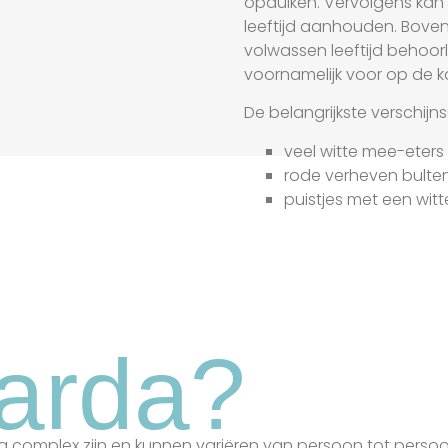
opduiken. Vervolgens kan 
leeftijd aanhouden. Bove
volwassen leeftijd behoor
voornamelijk voor op de ka
De belangrijkste verschijnse
veel witte mee-eters
rode verheven bulte
puistjes met een wit
arda?
omplex zijn en kunnen variëren van persoon tot persoon, 