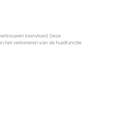
fvertrouwen beïnvloed. Deze
 het verbeteren van de huidfunctie.
Nordlys IPL Acne
Een lichtflitsbehandeling
vermindert vaatjes die de
talgklieren van bloed en
zuurstof voorzien door