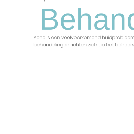
Behand
Acne is een veelvoorkomend huidprobleem d
behandelingen richten zich op het beheer
DermaQuest Acne
D
Treatments
Z
Manuele reiniging gericht
v
op het grondig
h
verwijderen van
h