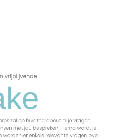
gele lichtpulsen toe te
dienen.
 vrijblijvende
ake
prek zal de huidtherapeut al je vragen,
sen met jou bespreken. Hierna wordt je
 worden er enkele relevante vragen over