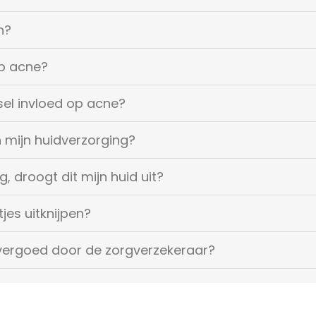
n?
op acne?
dsel invloed op acne?
n mijn huidverzorging?
g, droogt dit mijn huid uit?
jes uitknijpen?
vergoed door de zorgverzekeraar?