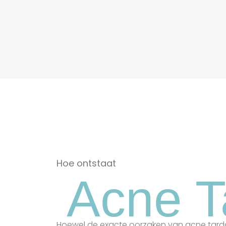
Hoe ontstaat
Acne T
Hoewel de exacte oorzaken van acne tarda c