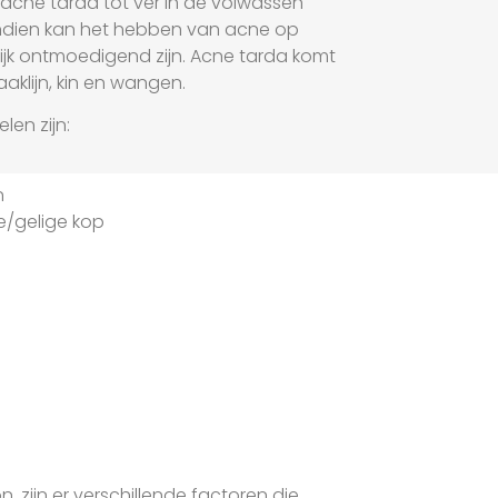
acne tarda tot ver in de volwassen
ndien kan het hebben van acne op
lijk ontmoedigend zijn. Acne tarda komt
aklijn, kin en wangen.
len zijn:
n
te/gelige kop
zijn er verschillende factoren die