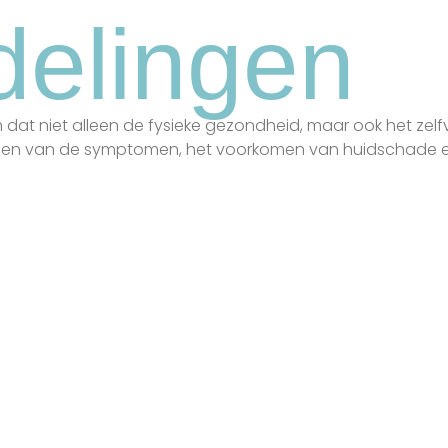
elingen
at niet alleen de fysieke gezondheid, maar ook het zel
sen van de symptomen, het voorkomen van huidschade en
ermaQuest Peels
AquaGlo
Hydradermabrasion
uren en enzymen
Dit is een milde
erbeteren de
behandeling die dode
uidconditie en specifieke
huidcellen zachtjes
uidproblemen. Ze